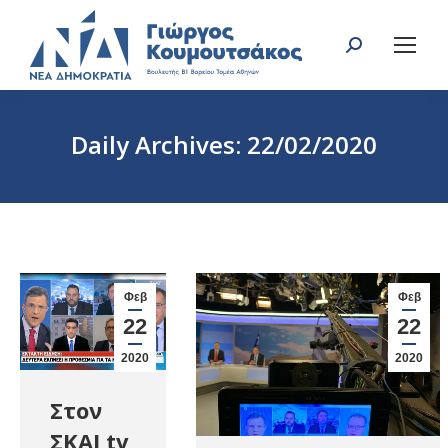
Search:
Daily Archives:
22/02/2020
You are here:
Φεβ
Φεβ
22
22
2020
2020
Στον
ΣΚΑΙ tv