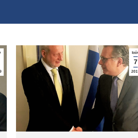
ν
Ιού
7
9
201