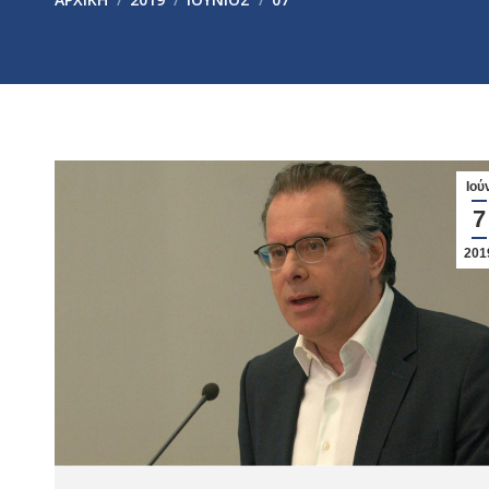
Ιού
7
201