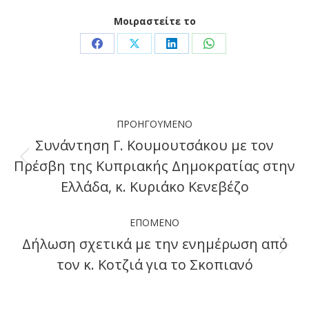
Μοιραστείτε το
Share
Share
Share
Share
on
on
on
on
Facebook
X
LinkedIn
WhatsApp
Post
ΠΡΟΗΓΟΎΜΕΝΟ
navigation
Συνάντηση Γ. Κουμουτσάκου με τον
Πρέσβη της Κυπριακής Δημοκρατίας στην
Previous
Ελλάδα, κ. Κυριάκο Κενεβέζο
post:
ΕΠΌΜΕΝΟ
Δήλωση σχετικά με την ενημέρωση από
Next
τον κ. Κοτζιά για το Σκοπιανό
post: