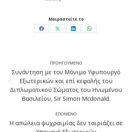
Μοιραστείτε το
Share
Share
Share
Share
on
on
on
on
Facebook
X
LinkedIn
WhatsApp
Post
ΠΡΟΗΓΟΎΜΕΝΟ
navigation
Συνάντηση με τον Μόνιμο Υφυπουργό
Εξωτερικών και επί κεφαλής του
Previous
Διπλωματικού Σώματος του Ηνωμένου
post:
Βασιλείου, Sir Simon Mcdonald.
ΕΠΌΜΕΝΟ
Η απώλεια ψυχραιμίας δεν ταιριάζει σε
Next
Υπουργό Εξωτερικών