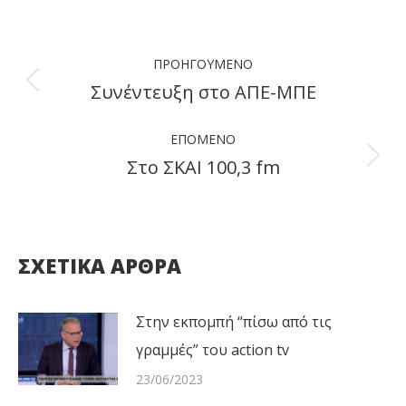
Facebook
X
LinkedIn
WhatsApp
Post
ΠΡΟΗΓΟΎΜΕΝΟ
navigation
Συνέντευξη στο ΑΠΕ-ΜΠΕ
Previous
post:
ΕΠΌΜΕΝΟ
Στο ΣΚΑΙ 100,3 fm
Next
post:
ΣΧΕΤΙΚΑ ΑΡΘΡΑ
Στην εκπομπή “πίσω από τις
γραμμές” του action tv
23/06/2023