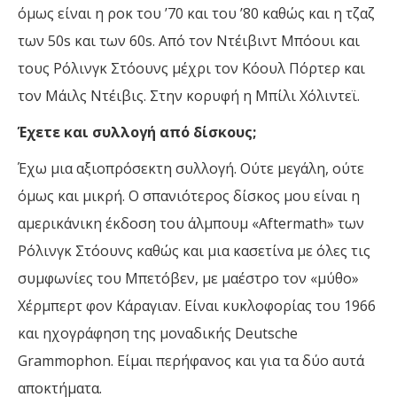
όμως είναι η ροκ του ’70 και του ’80 καθώς και η τζαζ
των 50s και των 60s. Από τον Ντέιβιντ Μπόουι και
τους Ρόλινγκ Στόουνς μέχρι τον Κόουλ Πόρτερ και
τον Μάιλς Ντέιβις. Στην κορυφή η Μπίλι Χόλιντεϊ.
Έχετε και συλλογή από δίσκους;
Έχω μια αξιοπρόσεκτη συλλογή. Ούτε μεγάλη, ούτε
όμως και μικρή. Ο σπανιότερος δίσκος μου είναι η
αμερικάνικη έκδοση του άλμπουμ «Aftermath» των
Ρόλινγκ Στόουνς καθώς και μια κασετίνα με όλες τις
συμφωνίες του Μπετόβεν, με μαέστρο τον «μύθο»
Χέρμπερτ φον Κάραγιαν. Είναι κυκλοφορίας του 1966
και ηχογράφηση της μοναδικής Deutsche
Grammophon. Είμαι περήφανος και για τα δύο αυτά
αποκτήματα.