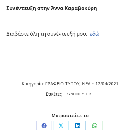
Συνέντευξη στην Άννα Καραβοκύρη
Διαβάστε όλη τη συνέντευξή μου,
εδώ
Κατηγορία:
ΓΡΑΦΕΙΟ ΤΥΠΟΥ
,
ΝΕΑ
12/04/2021
Ετικέτες:
ΣΥΝΕΝΤΕΥΞΕΙΣ
Μοιραστείτε το
Share
Share
Share
Share
on
on
on
on