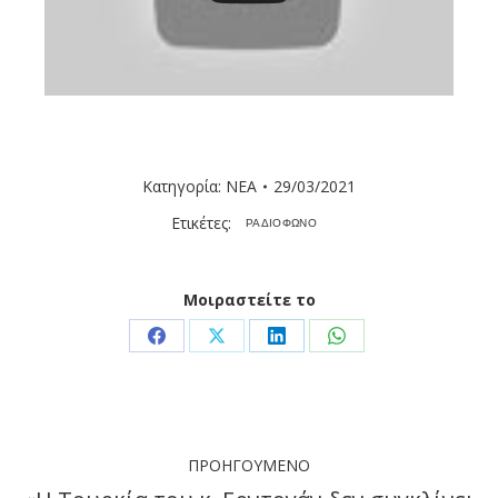
Κατηγορία:
ΝΕΑ
29/03/2021
Ετικέτες:
ΡΑΔΙΟΦΩΝΟ
Μοιραστείτε το
Share
Share
Share
Share
on
on
on
on
Facebook
X
LinkedIn
WhatsApp
Post
ΠΡΟΗΓΟΎΜΕΝΟ
navigation