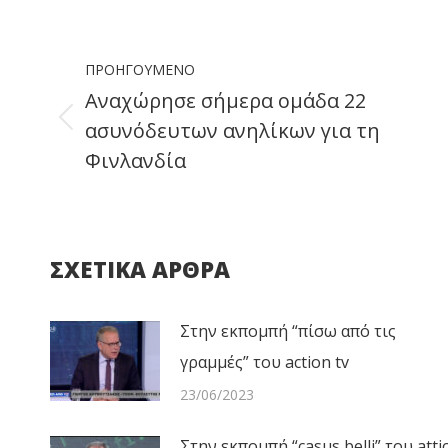
Faceb
Post
ΠΡΟΗΓΟΎΜΕΝΟ
navigation
Αναχώρησε σήμερα ομάδα 22
ασυνόδευτων ανηλίκων για τη
Previous
Φινλανδία
post:
ΣΧΕΤΙΚΑ ΑΡΘΡΑ
Στην εκπομπή “πίσω από τις
γραμμές” του action tv
23/06/2023
Στην εκπομπή “casus belli” του atti