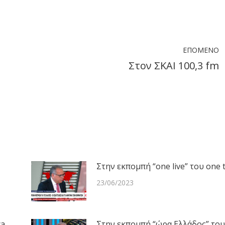
ook
X
LinkedIn
WhatsApp
ΕΠΌΜΕΝΟ
Στον ΣΚΑΙ 100,3 fm
Next
post:
Στην εκπομπή “one live” του one 
23/06/2023
ca
Στην εκπομπή “ώρα Ελλάδος” του