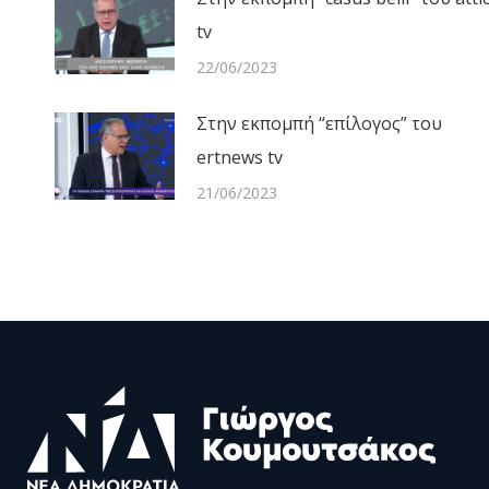
tv
22/06/2023
Στην εκπομπή “επίλογος” του
ertnews tv
21/06/2023