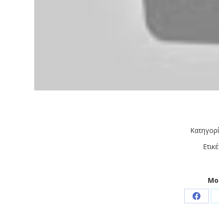
Κατηγορ
Ετικέ
Μο
Share
on