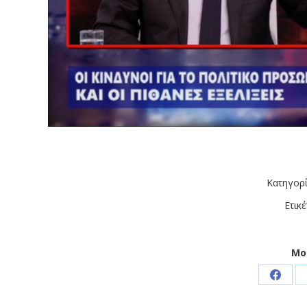
Κατηγορ
Ετικέ
Μο
Share
on