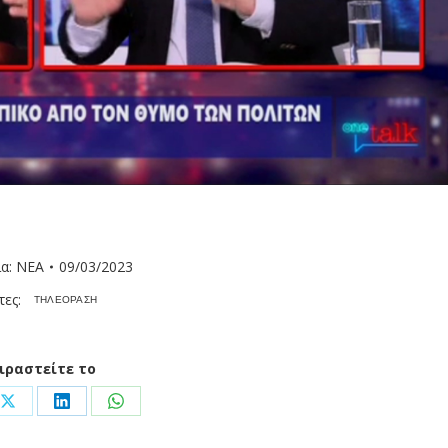
ία:
ΝΕΑ
09/03/2023
τες:
ΤΗΛΕΟΡΑΣΗ
ιραστείτε το
Share
Share
Share
on
on
on