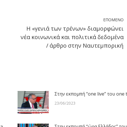
ook
X
LinkedIn
WhatsApp
ΕΠΌΜΕΝΟ
Η «γενιά των τρένων» διαμορφώνει
νέα κοινωνικά και πολιτικά δεδομένα
Next
/ άρθρο στην Ναυτεμπορική
post:
Στην εκπομπή “one live” του one 
23/06/2023
ca
Στην εκπομπή “ώρα Ελλάδος” του