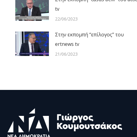
tv
22/06/2023
Στην εκπομπή “επίλογος” του
ertnews tv
21/06/2023