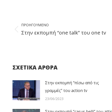
Faceb
Post
navigation
ΠΡΟΗΓΟΎΜΕΝΟ
Στην εκπομπή “one talk” του one tv
Previous
post:
ΣΧΕΤΙΚΑ ΑΡΘΡΑ
Στην εκπομπή “πίσω από τις
γραμμές” του action tv
23/06/2023
Στην εκπομπή “casus belli” του atti