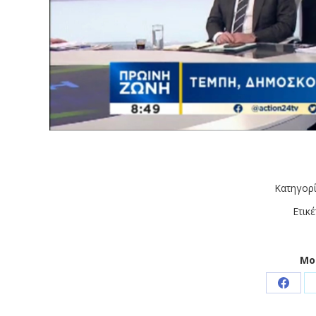
Κατηγορ
Ετικέ
Μο
Share
on