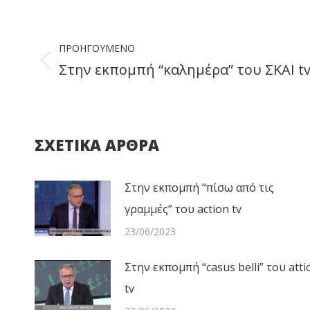
Faceb
Post
ΠΡΟΗΓΟΎΜΕΝΟ
navigation
Στην εκπομπή “καλημέρα” του ΣΚΑΙ t
Previous
post:
ΣΧΕΤΙΚΑ ΑΡΘΡΑ
Στην εκπομπή “πίσω από τις
γραμμές” του action tv
23/06/2023
Στην εκπομπή “casus belli” του atti
tv