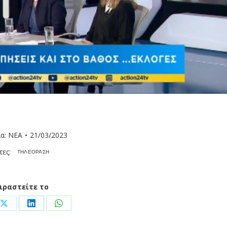
ία:
ΝΕΑ
21/03/2023
τες:
ΤΗΛΕΟΡΑΣΗ
ιραστείτε το
Share
Share
Share
on
on
on