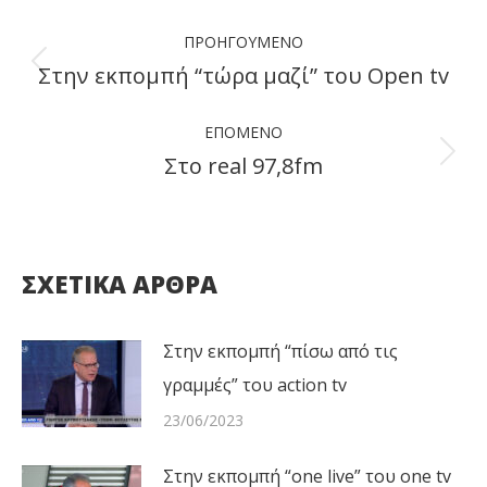
Post
ΠΡΟΗΓΟΎΜΕΝΟ
navigation
Στην εκπομπή “τώρα μαζί” του Open tv
Previous
post:
ΕΠΌΜΕΝΟ
Στο real 97,8fm
Next
post:
ΣΧΕΤΙΚΑ ΑΡΘΡΑ
Στην εκπομπή “πίσω από τις
γραμμές” του action tv
23/06/2023
Στην εκπομπή “one live” του one tv