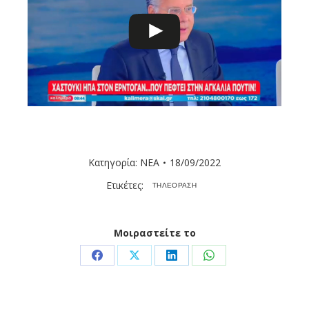
Κατηγορία:
ΝΕΑ
18/09/2022
Ετικέτες:
ΤΗΛΕΟΡΑΣΗ
Μοιραστείτε το
Share
Share
Share
Share
on
on
on
on
Facebook
X
LinkedIn
WhatsApp