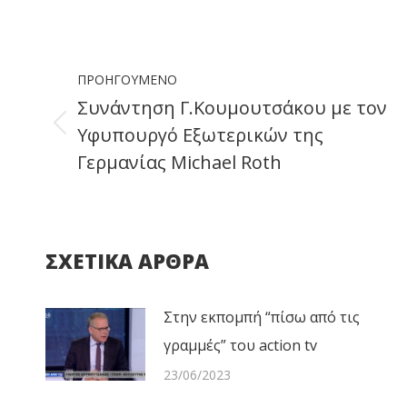
on
Faceb
Post
ΠΡΟΗΓΟΎΜΕΝΟ
navigation
Συνάντηση Γ.Κουμουτσάκου με τον
Υφυπουργό Εξωτερικών της
Previous
Γερμανίας Michael Roth
post:
ΣΧΕΤΙΚΑ ΑΡΘΡΑ
Στην εκπομπή “πίσω από τις
γραμμές” του action tv
23/06/2023