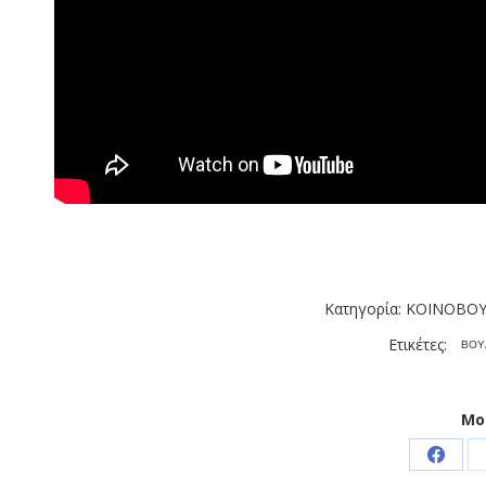
Κατηγορία:
ΚΟΙΝΟΒΟΥ
Ετικέτες:
ΒΟΥ
Μο
Share