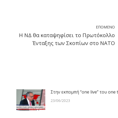
on
on
on
ook
X
LinkedIn
WhatsApp
ΕΠΌΜΕΝΟ
Η ΝΔ θα καταψηφίσει το Πρωτόκολλο
Next
Ένταξης των Σκοπίων στο ΝΑΤΟ
post:
Στην εκπομπή “one live” του one 
23/06/2023