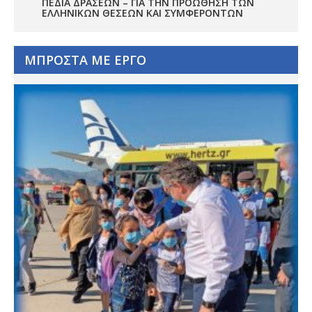
ΠΕΔΊΑ ΔΡΆΣΕΩΝ – ΓΙΑ ΤΗΝ ΠΡΟΏΘΗΣΗ ΤΩΝ
ΕΛΛΗΝΙΚΏΝ ΘΈΣΕΩΝ ΚΑΙ ΣΥΜΦΕΡΌΝΤΩΝ
ΜΠΡΟΣΤΑ ΜΕ ΕΡΓΟ