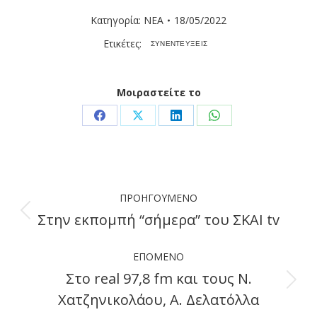
Κατηγορία:
ΝΕΑ
18/05/2022
Ετικέτες:
ΣΥΝΕΝΤΕΥΞΕΙΣ
Μοιραστείτε το
Share
Share
Share
Share
on
on
on
on
Facebook
X
LinkedIn
WhatsApp
Post
ΠΡΟΗΓΟΎΜΕΝΟ
navigation
Στην εκπομπή “σήμερα” του ΣΚΑΙ tv
Previous
post:
ΕΠΌΜΕΝΟ
Στο real 97,8 fm και τους Ν.
Next
Χατζηνικολάου, Α. Δελατόλλα
post: