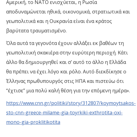
Αμερική, το ΝΑΤΟ ενισχύεται, η Ρωσία
αποδυναμώνεται ηθικά, οικονομικά, στρατιωτικά και
γεωπολιτικά και η Ουκρανία είναι ένα κράτος
βαρύτατα τραυματισμένο.
Όλα αυτά τα γεγονότα έχουν αλλάξει εκ βαθέων τη
γεωπολιτική σκακιέρα στην ευρύτερη περιοχή. Κάτι
άλλο θα δημιουργηθεί και σ’ αυτό το άλλο η Ελλάδα
θα πρέπει να έχει λόγο και ρόλο. Αυτό διεκδίκησε ο
Έλληνας πρωθυπουργός στις ΗΠΑ και πιστεύω ότι
“έχτισε” μια πολύ καλή θέση για την επόμενη ημέρα».
https://www.cnn.gr/politiki/story/312807/koymoytsakos-
sto-cnn-greece-milame-gia-toyrkiki-exthrotita-oxi-
mono-gia-proklitikotita