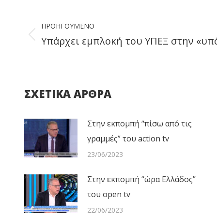
Post
ΠΡΟΗΓΟΎΜΕΝΟ
navigation
Υπάρχει εμπλοκή του ΥΠΕΞ στην «υπ
Previous
post:
ΣΧΕΤΙΚΑ ΑΡΘΡΑ
Στην εκπομπή “πίσω από τις
γραμμές” του action tv
23/06/2023
Στην εκπομπή “ώρα Ελλάδος”
του open tv
22/06/2023