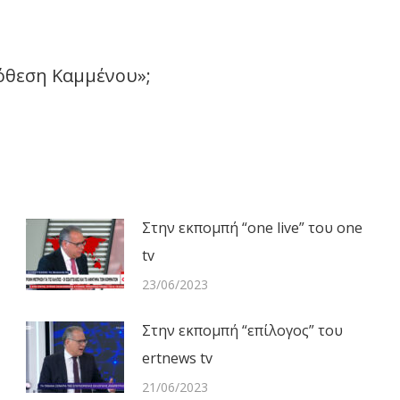
Facebook
X
LinkedIn
WhatsApp
όθεση Καμμένου»;
Next
post:
Στην εκπομπή “one live” του one
tv
23/06/2023
Στην εκπομπή “επίλογος” του
ertnews tv
21/06/2023