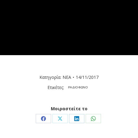
Κατηγορία:
ΝΕΑ
14/11/2017
Ετικέτες:
ΡΑΔΙΟΦΩΝΟ
Μοιραστείτε το
Share
Share
Share
Share
on
on
on
on