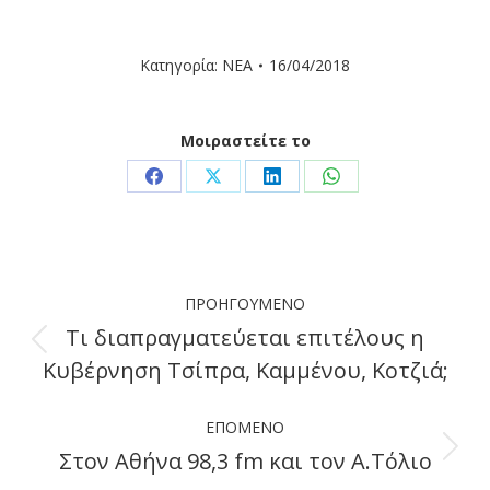
Κατηγορία:
ΝΕΑ
16/04/2018
Μοιραστείτε το
Share
Share
Share
Share
on
on
on
on
Facebook
X
LinkedIn
WhatsApp
Post
ΠΡΟΗΓΟΎΜΕΝΟ
navigation
Τι διαπραγματεύεται επιτέλους η
Previous
Κυβέρνηση Τσίπρα, Καμμένου, Κοτζιά;
post:
ΕΠΌΜΕΝΟ
Στον Αθήνα 98,3 fm και τον Α.Τόλιο
Next