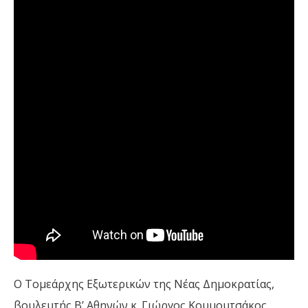
Ο Τομεάρχης Εξωτερικών της Νέας Δημοκρατίας,
βουλευτής Β’ Αθηνών κ. Γιώργος Κουμουτσάκος,