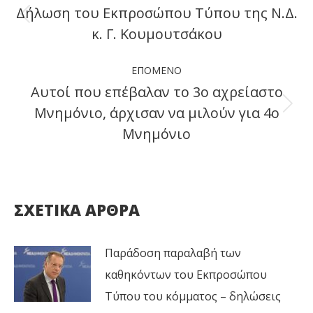
navigation
Δήλωση του Εκπροσώπου Τύπου της Ν.Δ.
Previous
κ. Γ. Κουμουτσάκου
post:
ΕΠΌΜΕΝΟ
Αυτοί που επέβαλαν το 3ο αχρείαστο
Μνημόνιο, άρχισαν να μιλούν για 4ο
Next
Μνημόνιο
post:
ΣΧΕΤΙΚΑ ΑΡΘΡΑ
Παράδοση παραλαβή των
καθηκόντων του Εκπροσώπου
Τύπου του κόμματος – δηλώσεις