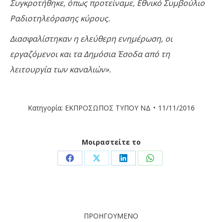
Συγκροτήθηκε, όπως προτείναμε, Εθνικό Συμβούλιο
Ραδιοτηλεόρασης κύρους.
Διασφαλίστηκαν η ελεύθερη ενημέρωση, οι
εργαζόμενοι και τα Δημόσια Έσοδα από τη
λειτουργία των καναλιών».
Κατηγορία:
ΕΚΠΡΟΣΩΠΟΣ ΤΥΠΟΥ ΝΔ
11/11/2016
Μοιραστείτε το
Share
Share
Share
Share
on
on
on
on
Facebook
X
LinkedIn
WhatsApp
Post
ΠΡΟΗΓΟΎΜΕΝΟ