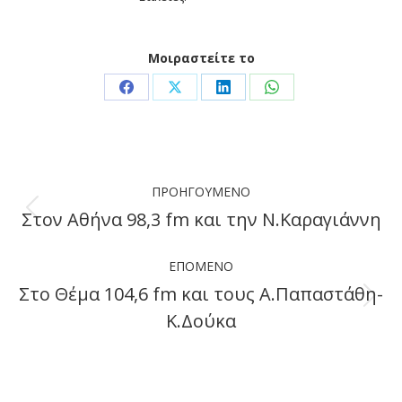
Μοιραστείτε το
Share
Share
Share
Share
on
on
on
on
Facebook
X
LinkedIn
WhatsApp
Post
ΠΡΟΗΓΟΎΜΕΝΟ
navigation
Στον Αθήνα 98,3 fm και την Ν.Καραγιάννη
Previous
post:
ΕΠΌΜΕΝΟ
Στο Θέμα 104,6 fm και τους Α.Παπαστάθη-
Next
Κ.Δούκα
post: