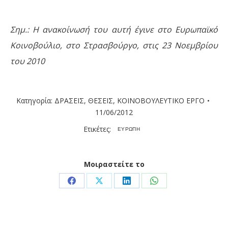
Σημ.: Η ανακοίνωσή του αυτή έγινε στο Ευρωπαϊκό
Κοινοβούλιο, στο Στρασβούργο, στις 23 Νοεμβρίου
του 2010
Κατηγορία:
ΔΡΑΣΕΙΣ
,
ΘΕΣΕΙΣ
,
ΚΟΙΝΟΒΟΥΛΕΥΤΙΚΟ ΕΡΓΟ
11/06/2012
Ετικέτες:
ΕΥΡΩΠΗ
Μοιραστείτε το
Share
Share
Share
Share
on
on
on
on
Facebook
X
LinkedIn
WhatsApp