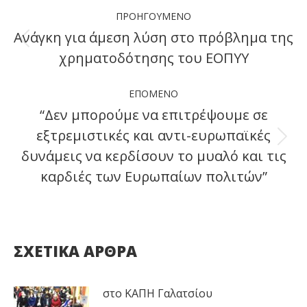
Post
ΠΡΟΗΓΟΎΜΕΝΟ
navigation
Ανάγκη για άμεση λύση στο πρόβλημα της
Previous
χρηματοδότησης του ΕΟΠΥΥ
post:
ΕΠΌΜΕΝΟ
“Δεν μπορούμε να επιτρέψουμε σε
εξτρεμιστικές και αντι-ευρωπαϊκές
Next
δυνάμεις να κερδίσουν το μυαλό και τις
post:
καρδιές των Ευρωπαίων πολιτών”
ΣΧΕΤΙΚΑ ΑΡΘΡΑ
στο ΚΑΠΗ Γαλατσίου