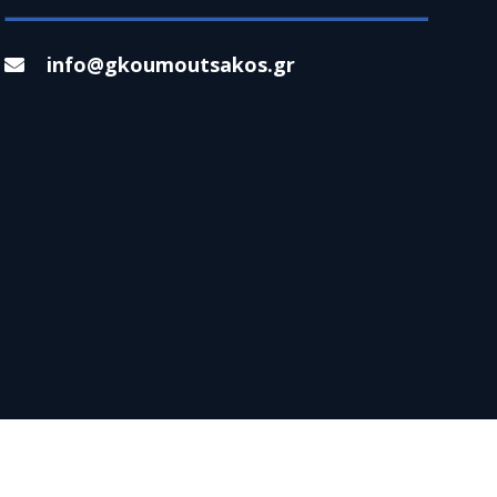
info@gkoumoutsakos.gr
© 2023 GEORGIOS KOUMOUTSAKOS. ALL RIGHTS RESERVED