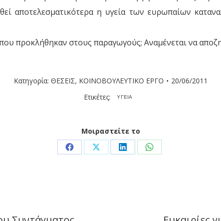
υθεί αποτελεσματικότερα η υγεία των ευρωπαίων καταν
ές που προκλήθηκαν στους παραγωγούς; Αναμένεται να απο
Κατηγορία:
ΘΕΣΕΙΣ
,
ΚΟΙΝΟΒΟΥΛΕΥΤΙΚΟ ΕΡΓΟ
20/06/2011
Ετικέτες:
ΥΓΕΙΑ
Μοιραστείτε το
Share
Share
Share
Share
on
on
on
on
Facebook
X
LinkedIn
WhatsApp
του Συντάγματος
Ευκαιρίες γ