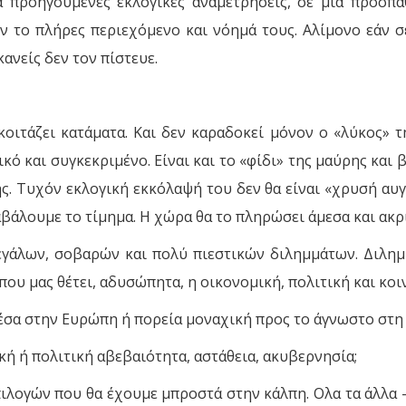
ια προηγούμενες εκλογικές αναμετρήσεις, σε μια προσ
 το πλήρες περιεχόμενο και νόημά τους. Αλίμονο εάν σ
ανείς δεν τον πίστευε.
κοιτάζει κατάματα. Και δεν καραδοκεί μόνον ο «λύκος»
ό και συγκεκριμένο. Είναι και το «φίδι» της μαύρης και β
ς. Τυχόν εκλογική εκκόλαψή του δεν θα είναι «χρυσή αυγή
βάλουμε το τίμημα. Η χώρα θα το πληρώσει άμεσα και ακρ
μεγάλων, σοβαρών και πολύ πιεστικών διλημμάτων. Διλη
που μας θέτει, αδυσώπητα, η οικονομική, πολιτική και κο
σα στην Ευρώπη ή πορεία μοναχική προς το άγνωστο στη μ
ή ή πολιτική αβεβαιότητα, αστάθεια, ακυβερνησία;
επιλογών που θα έχουμε μπροστά στην κάλπη. Ολα τα άλλα 