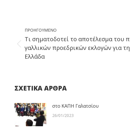
Post
ΠΡΟΗΓΟΎΜΕΝΟ
navigation
Τι σηματοδοτεί το αποτέλεσμα του 
γαλλικών προεδρικών εκλογών για τ
Previous
Ελλάδα
post:
ΣΧΕΤΙΚΑ ΑΡΘΡΑ
στο ΚΑΠΗ Γαλατσίου
26/01/2023