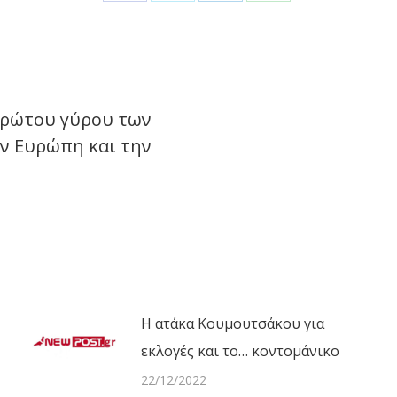
Share
Share
Share
Share
on
on
on
on
Facebook
X
LinkedIn
WhatsApp
πρώτου γύρου των
ην Ευρώπη και την
Next
post:
Η ατάκα Κουμουτσάκου για
εκλογές και το… κοντομάνικο
22/12/2022