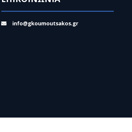
info@gkoumoutsakos.gr
© 2023 GEORGIOS KOUMOUTSAKOS. ALL RIGHTS RESERVED