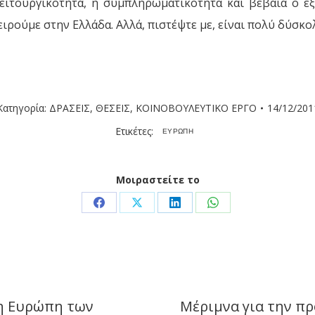
ειτουργικότητα, η συμπληρωματικότητα και βέβαια ο 
ούμε στην Ελλάδα. Αλλά, πιστέψτε με, είναι πολύ δύσκολο
Κατηγορία:
ΔΡΑΣΕΙΣ
,
ΘΕΣΕΙΣ
,
ΚΟΙΝΟΒΟΥΛΕΥΤΙΚΟ ΕΡΓΟ
14/12/201
Ετικέτες:
ΕΥΡΩΠΗ
Μοιραστείτε το
Share
Share
Share
Share
on
on
on
on
Facebook
X
LinkedIn
WhatsApp
 η Ευρώπη των
Μέριμνα για την π