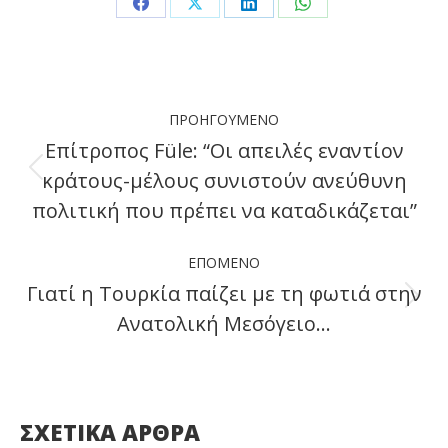
Share
Share
Share
Share
on
on
on
on
Facebook
X
LinkedIn
WhatsApp
Post
ΠΡΟΗΓΟΎΜΕΝΟ
navigation
Επίτροπος Füle: “Οι απειλές εναντίον
κράτους-μέλους συνιστούν ανεύθυνη
Previous
πολιτική που πρέπει να καταδικάζεται”
post:
ΕΠΌΜΕΝΟ
Γιατί η Τουρκία παίζει με τη φωτιά στην
Next
Ανατολική Μεσόγειο…
post:
ΣΧΕΤΙΚΑ ΑΡΘΡΑ