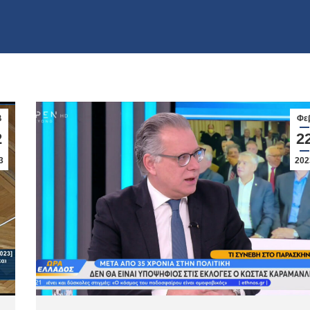
β
Φε
2
2
3
202