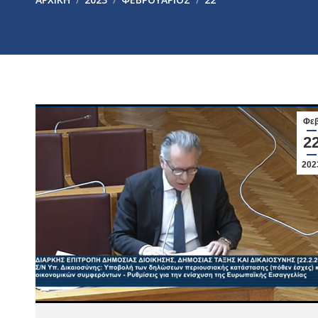
Φε
2
202