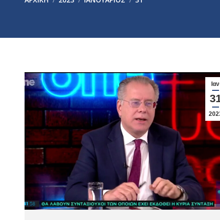
Ιαν
3
202