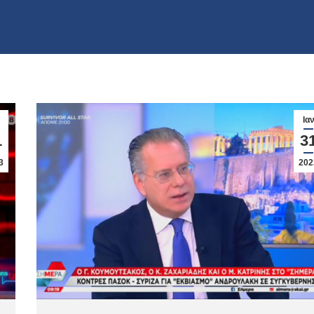
Ια
1
3
3
202