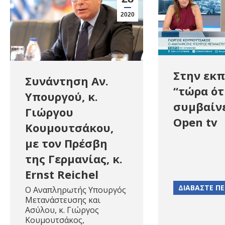
2020
Στην εκ
Συνάντηση Αν.
“τώρα ότ
Υπουργού, κ.
συμβαίνε
Γιώργου
Open tv
Κουμουτσάκου,
με τον Πρέσβη
της Γερμανίας, κ.
Ernst Reichel
ΔΙΑΒΑΣΤΕ Π
Ο Αναπληρωτής Υπουργός
Μετανάστευσης και
Ασύλου, κ. Γιώργος
Κουμουτσάκος,