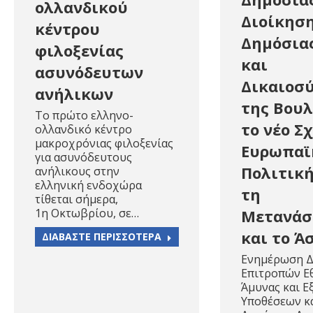
ολλανδικού
Διοίκηση
κέντρου
Δημόσια
φιλοξενίας
και
ασυνόδευτων
Δικαιοσ
ανήλικων
της Βουλ
To πρώτο ελληνο-
το νέο Σ
ολλανδικό κέντρο
μακροχρόνιας φιλοξενίας
Ευρωπαϊ
για ασυνόδευτους
Πολιτική
ανήλικους στην
ελληνική ενδοχώρα
τη
τίθεται σήμερα,
1η Οκτωβρίου, σε…
Μετανάσ
και το Ά
ΔΙΑΒΑΣΤΕ ΠΕΡΙΣΣΟΤΕΡΑ
Ενημέρωση 
Επιτροπών Ε
Άμυνας και 
Υποθέσεων κ