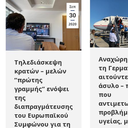
Σεπ
30
2020
Αναχώρη
Τηλεδιάσκεψη
τη Γερμα
κρατών – μελών
αιτούντε
”πρώτης
άσυλο – 
γραμμής” ενόψει
που
της
αντιμετ
διαπραγμάτευσης
προβλήμ
του Ευρωπαϊκού
υγείας, 
Συμφώνου για τη