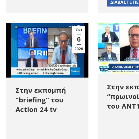
ΔΙΑΒΑΣΤΕ Π
Οκτ
6
2020
Στην εκ
Στην εκπομπή
“πρωινοί
“briefing” του
του ΑΝΤ
Action 24 tv