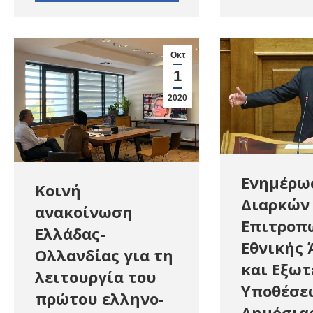
Οκτ
1
2020
Ενημέρω
Κοινή
Διαρκών
ανακοίνωση
Επιτροπ
Ελλάδας-
Εθνικής 
Ολλανδίας για τη
και Εξω
λειτουργία του
Υποθέσε
πρώτου ελληνο-
Δημόσια