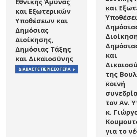
Εθνικής Άμυνας
και Εξω
και Εξωτερικών
Υποθέσε
Υποθέσεων και
Δημόσια
Δημόσιας
Διοίκηση
Διοίκησης,
Δημόσια
Δημόσιας Τάξης
και
και Δικαιοσύνης
Δικαιοσ
ΔΙΑΒΑΣΤΕ ΠΕΡΙΣΣΟΤΕΡΑ
της Βουλ
κοινή
συνεδρί
τον Αν. 
κ. Γιώργ
Κουμουτ
για το νέ