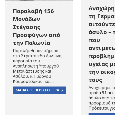
Αναχώρη
Παραλαβή 156
τη Γερμα
Μονάδων
αιτούντε
Στέγασης
άσυλο – 
Προσφύγων από
που
την Πολωνία
αντιμετ
Παρελήφθησαν σήμερα
προβλήμ
στο Στρατόπεδο Αυλώνα,
παρουσία του
υγείας μ
Αναπληρωτή Υπουργού
την οικο
Μετανάστευσης και
Ασύλου, κ. Γιώργου
τους
Κουμουτσάκου, και…
Αναχώρησε 
ΔΙΑΒΑΣΤΕ ΠΕΡΙΣΣΟΤΕΡΑ
ομάδα 91 αι
άσυλο από τα
προορισμό τη
Πρόκειται γι