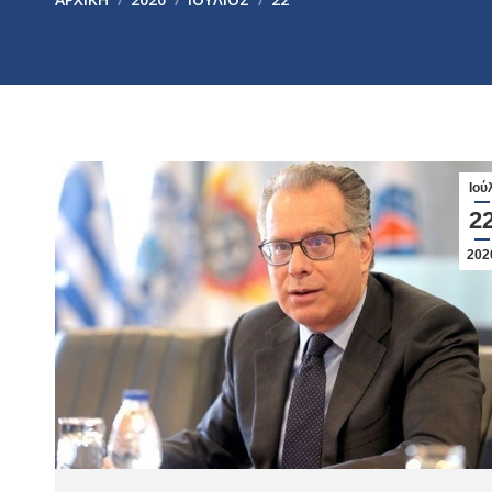
Ιού
2
202