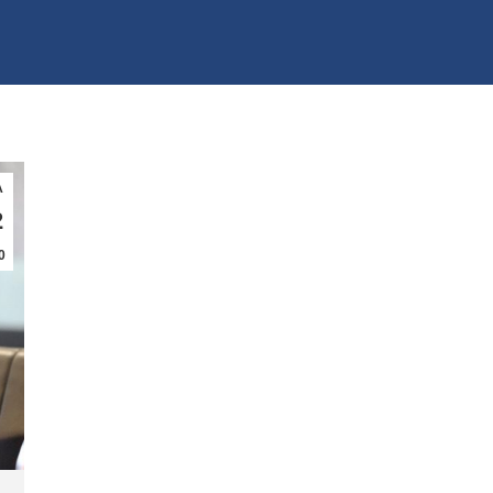
λ
2
0