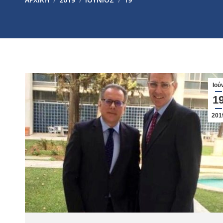
Ιού
1
201