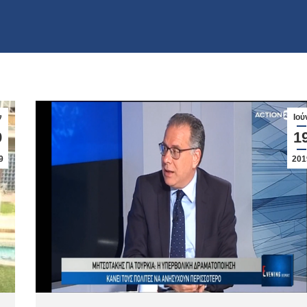
ν
Ιού
9
1
9
201