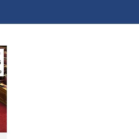
ι
6
9