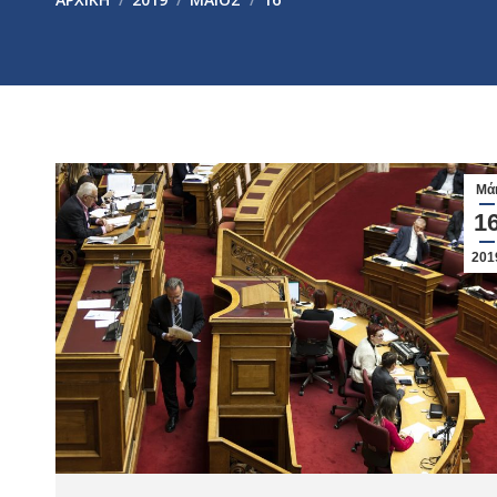
Μά
1
201