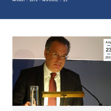
Απ
2
201