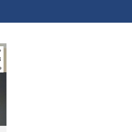
ρ
3
9