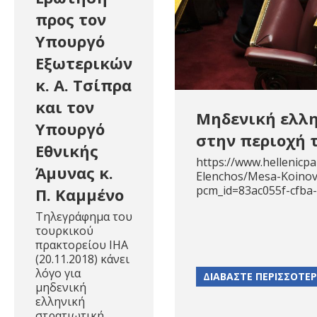
προς τον
Υπουργό
Εξωτερικών
κ. Α. Τσίπρα
και τον
Μηδενική ελλ
Υπουργό
στην περιοχή 
Εθνικής
https://www.hellenicpa
Άμυνας κ.
Elenchos/Mesa-Koinov
pcm_id=83ac055f-cfba
Π. Καμμένο
Τηλεγράφημα του
τουρκικού
πρακτορείου ΙΗΑ
(20.11.2018) κάνει
λόγο για
ΔΙΑΒΑΣΤΕ ΠΕΡΙΣΣΟΤΕ
μηδενική
ελληνική
στρατιωτική