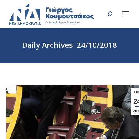
Search:
Daily Archives:
24/10/2018
You are here:
Οκ
2
20