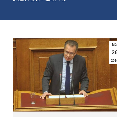
Μά
2
201