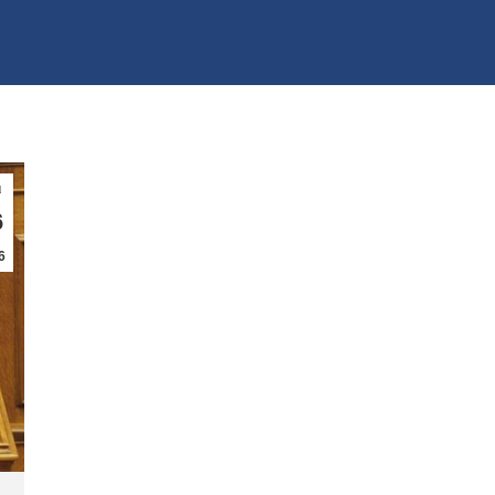
ι
6
6