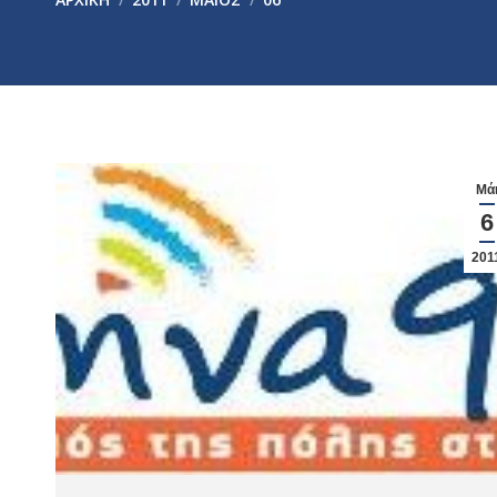
Μά
6
201