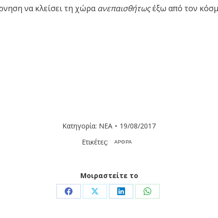
ρνηση να κλείσει τη χώρα
ανεπαισθήτως
έξω από τον κόσ
Κατηγορία:
ΝΕΑ
19/08/2017
Ετικέτες:
ΑΡΘΡΑ
Μοιραστείτε το
Share
Share
Share
Share
on
on
on
on