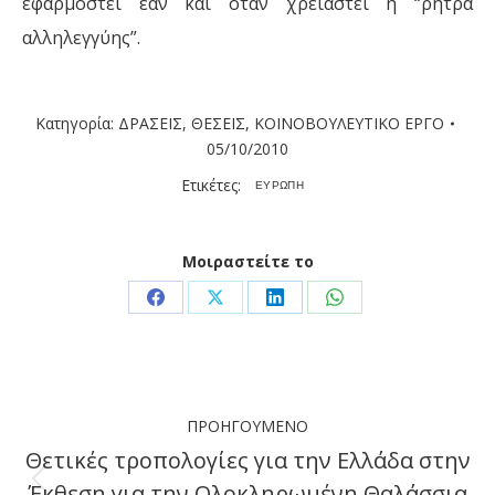
εφαρμοστεί εάν και όταν χρειαστεί η “ρήτρα
αλληλεγγύης”.
Κατηγορία:
ΔΡΑΣΕΙΣ
,
ΘΕΣΕΙΣ
,
ΚΟΙΝΟΒΟΥΛΕΥΤΙΚΟ ΕΡΓΟ
05/10/2010
Ετικέτες:
ΕΥΡΩΠΗ
Μοιραστείτε το
Share
Share
Share
Share
on
on
on
on
Facebook
X
LinkedIn
WhatsApp
Post
ΠΡΟΗΓΟΎΜΕΝΟ
navigation
Θετικές τροπολογίες για την Ελλάδα στην
Έκθεση για την Ολοκληρωμένη Θαλάσσια
Previous