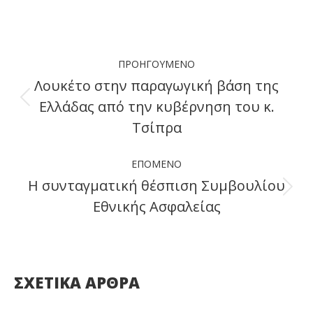
on
on
on
on
Facebook
X
LinkedIn
WhatsApp
Post
ΠΡΟΗΓΟΎΜΕΝΟ
navigation
Λουκέτο στην παραγωγική βάση της
Ελλάδας από την κυβέρνηση του κ.
Previous
Τσίπρα
post:
ΕΠΌΜΕΝΟ
Η συνταγματική θέσπιση Συμβουλίου
Next
Εθνικής Ασφαλείας
post:
ΣΧΕΤΙΚΑ ΑΡΘΡΑ