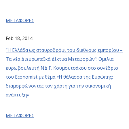
ΜΕΤΑΦΟΡΕΣ
Feb 18, 2014
“Η Ελλάδα ως σταυροδρόμι του διεθνούς εμπορίου –
Τα νέα Διευρωπαϊκά Δίκτυα Μεταφορών”: Ομιλία
ευρωβουλευτή ΝΔ Γ. Κουμουτσάκου στο συνέδριο
του Economist με θέμα «Η θάλασσα της Ευρώπης:
διαμορφώνοντας τον χάρτη για την οικονομική
ανάπτυξη»
ΜΕΤΑΦΟΡΕΣ