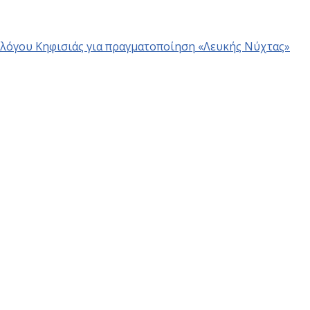
λόγου Κηφισιάς για πραγματοποίηση «Λευκής Νύχτας»