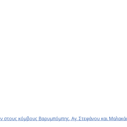
ν στους κόμβους Βαρυμπόμπης, Αγ. Στεφάνου και Μαλακά