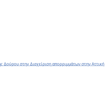
ής Δούρου στην Διαχείριση απορριμμάτων στην Αττική