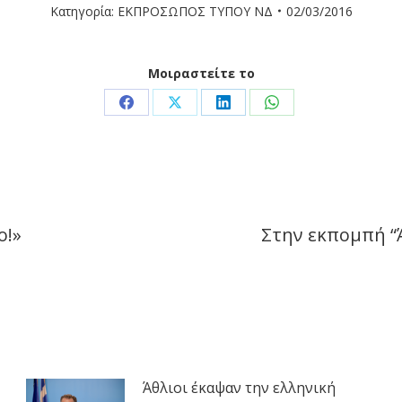
Κατηγορία:
ΕΚΠΡΟΣΩΠΟΣ ΤΥΠΟΥ ΝΔ
02/03/2016
Μοιραστείτε το
Share
Share
Share
Share
on
on
on
on
Facebook
X
LinkedIn
WhatsApp
ο!»
Στην εκπομπή “Ά
Next
post:
Άθλιοι έκαψαν την ελληνική