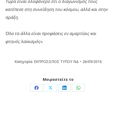
Τώρα είναι ολοφάνερο ότι ο διαγωνισμός τους
κατέπεσε στη συνείδηση του κόσμου, αλλά και στην
πράξη.
Όλα τα άλλα είναι προφάσεις εν αμαρτίαις και
φτηνός λαϊκισμός».
Κατηγορία:
ΕΚΠΡΟΣΩΠΟΣ ΤΥΠΟΥ ΝΔ
26/09/2016
Μοιραστείτε το
Share
Share
Share
Share
on
on
on
on
Facebook
X
LinkedIn
WhatsApp
Post