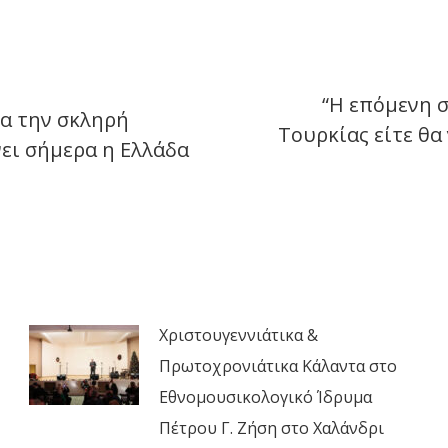
on
on
on
on
Facebook
X
LinkedIn
WhatsApp
“Η επόμενη 
ια την σκληρή
Τουρκίας είτε θα
Next
ει σήμερα η Ελλάδα
post:
Χριστουγεννιάτικα &
Πρωτοχρονιάτικα Κάλαντα στο
Εθνομουσικολογικό Ίδρυμα
Πέτρου Γ. Ζήση στο Χαλάνδρι